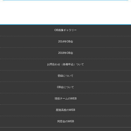
OB画像ギャラリー
2014年OB会
2018年OB会
お問合わせ（各種申込）ついて
登録について
OB会について
現役チームのWEB
星陵高校のWEB
同窓会のWEB