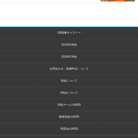
OB画像ギャラリー
2014年OB会
2018年OB会
お問合わせ（各種申込）ついて
登録について
OB会について
現役チームのWEB
星陵高校のWEB
同窓会のWEB