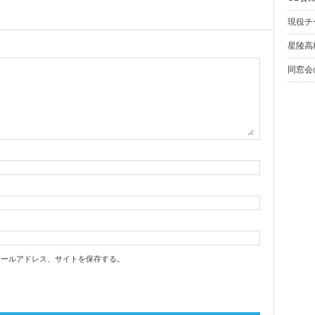
現役チ
星陵高
同窓会
メールアドレス、サイトを保存する。