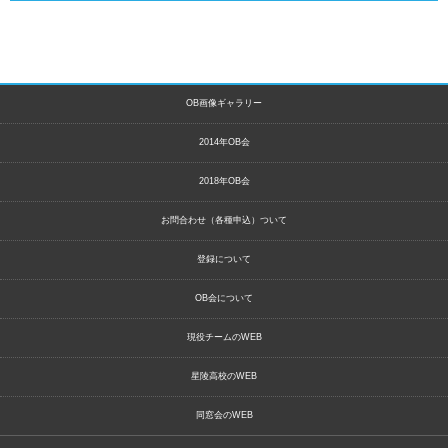
OB画像ギャラリー
2014年OB会
2018年OB会
お問合わせ（各種申込）ついて
登録について
OB会について
現役チームのWEB
星陵高校のWEB
同窓会のWEB